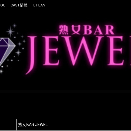
LOG
CAST情報
L PLAN
熟女BAR JEWEL